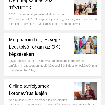
OKJ megszűnés 2021 –
TÉVHITEK
2020. december végén elindultak az utolsó
OKJ-s képzések. Az Országos Képzési Jegyzék megszűnésével, és a
felnőttképzés változásával kapcsolatban rengeteg tévhit…
Még három hét, és vége –
Legutolsó roham az OKJ
képzésekért
Továbbra is hatalmas az igény a rugalmasabb időbeosztású,
tanfolyami rendszerben induló képzések iránt, de a felnőttképzők már
csak december 31-ig…
Online tanfolyamok
koronavírus idején
Az elmúlt hetekben jelentősen felértékelődtek
az online tanfolyamok. A járvány megfékezésére bevezetett kijárási