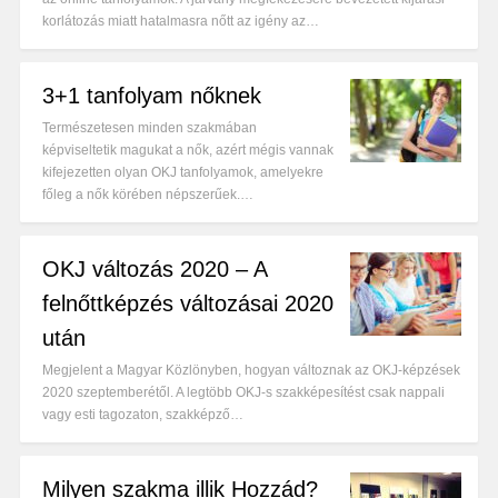
korlátozás miatt hatalmasra nőtt az igény az…
3+1 tanfolyam nőknek
Természetesen minden szakmában
képviseltetik magukat a nők, azért mégis vannak
kifejezetten olyan OKJ tanfolyamok, amelyekre
főleg a nők körében népszerűek.…
OKJ változás 2020 – A
felnőttképzés változásai 2020
után
Megjelent a Magyar Közlönyben, hogyan változnak az OKJ-képzések
2020 szeptemberétől. A legtöbb OKJ-s szakképesítést csak nappali
vagy esti tagozaton, szakképző…
Milyen szakma illik Hozzád?