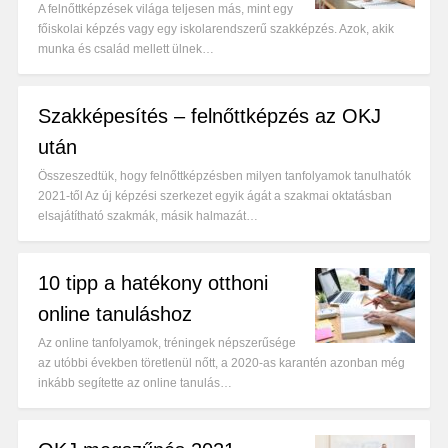
A felnőttképzések világa teljesen más, mint egy
főiskolai képzés vagy egy iskolarendszerű szakképzés. Azok, akik
munka és család mellett ülnek…
Szakképesítés – felnőttképzés az OKJ
után
Összeszedtük, hogy felnőttképzésben milyen tanfolyamok tanulhatók
2021-től Az új képzési szerkezet egyik ágát a szakmai oktatásban
elsajátítható szakmák, másik halmazát…
10 tipp a hatékony otthoni
online tanuláshoz
Az online tanfolyamok, tréningek népszerűsége
az utóbbi években töretlenül nőtt, a 2020-as karantén azonban még
inkább segítette az online tanulás…