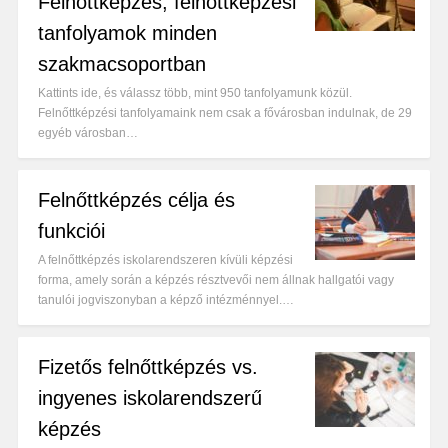
Felnőttképzés, felnőttképzési
tanfolyamok minden
szakmacsoportban
Kattints ide, és válassz több, mint 950 tanfolyamunk közül.
Felnőttképzési tanfolyamaink nem csak a fővárosban indulnak, de 29
egyéb városban…
Felnőttképzés célja és
funkciói
A felnőttképzés iskolarendszeren kívüli képzési
forma, amely során a képzés résztvevői nem állnak hallgatói vagy
tanulói jogviszonyban a képző intézménnyel.…
Fizetős felnőttképzés vs.
ingyenes iskolarendszerű
képzés