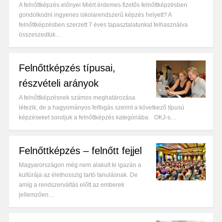
A felnőttképzés előnyei Miért érdemes fizetős felnőttképzésben
gondolkodni ingyenes iskolarendszerű képzés helyett? A
felnőttképzésben szerzett 7 éves tapasztalatunkat felhasználva
összeszedtük…
Felnőttképzés típusai,
részvételi arányok
A felnőttképzésnek számos meghatározása
létezik, de a hagyományos felfogás szerint a következő típusú
képzéseket soroljuk a felnőttképzés kategóriába: OKJ-s…
Felnőttképzés – felnőtt fejjel
Magyarországon még nem alakult ki igazán a
kultúrája az élethosszig tartó tanulásnak. De
amíg a rendszerváltás előtt az emberek
jellemzően…