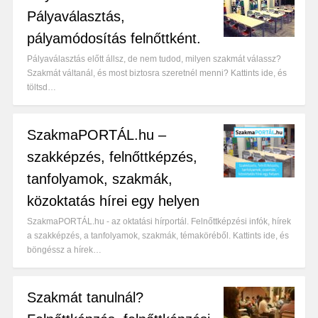
Pályaválasztás,
pályamódosítás felnőttként.
Pályaválasztás előtt állsz, de nem tudod, milyen szakmát válassz?
Szakmát váltanál, és most biztosra szeretnél menni? Kattints ide, és
töltsd…
SzakmaPORTÁL.hu –
szakképzés, felnőttképzés,
tanfolyamok, szakmák,
közoktatás hírei egy helyen
SzakmaPORTÁL.hu - az oktatási hírportál. Felnőttképzési infók, hírek
a szakképzés, a tanfolyamok, szakmák, témaköréből. Kattints ide, és
böngéssz a hírek…
Szakmát tanulnál?