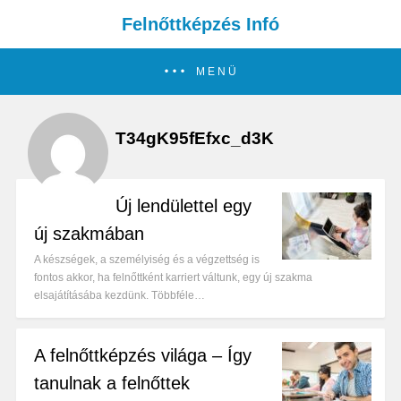
Felnőttképzés Infó
MENÜ
T34gK95fEfxc_d3K
Új lendülettel egy
új szakmában
A készségek, a személyiség és a végzettség is
fontos akkor, ha felnőttként karriert váltunk, egy új szakma
elsajátításába kezdünk. Többféle…
A felnőttképzés világa – Így
tanulnak a felnőttek