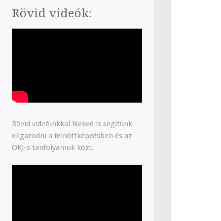
Rövid videók:
Rövid videóinkkal Neked is segítünk
eligazodni a felnőttképzésben és az
OKJ-s tanfolyamok közt.