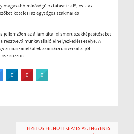
ny magasabb minőségű oktatást ír elő, és – az
pzőket kötelezi az egységes szakmai és
 jellemzően az állam által elismert szakképesítéseket
 a résztvevő munkavállaló elhelyezkedési esélye. A
y a munkanélküliek számára univerzális, jól
anszírozzon.
FIZETŐS FELNŐTTKÉPZÉS VS. INGYENES