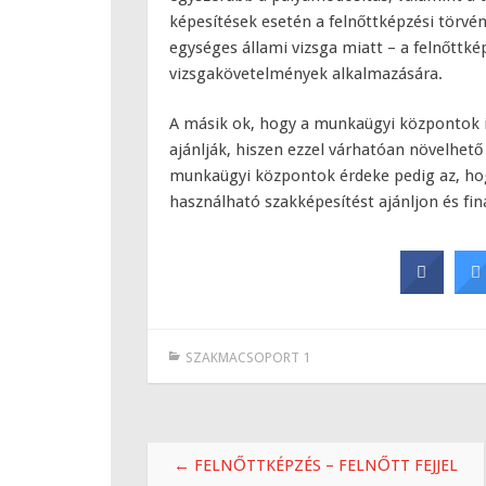
képesítések esetén a felnőttképzési törvé
egységes állami vizsga miatt – a felnőttké
vizsgakövetelmények alkalmazására.
A másik ok, hogy a munkaügyi központok is
ajánlják, hiszen ezzel várhatóan növelhető
munkaügyi központok érdeke pedig az, hog
használható szakképesítést ajánljon és fin
SZAKMACSOPORT 1
Bejegyzések
←
FELNŐTTKÉPZÉS – FELNŐTT FEJJEL