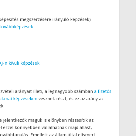
kképesítés megszerzésére irányuló képzések)
i továbbképzések
J-n kívüli képzések
zvételi arányait illeti, a legnagyobb számban
a fizetős
szakmai képzéseken
vesznek részt, és ez az arány az
ék.
e jelentkezők maguk is előnyben részesítik az
l ezzel könnyebben vállalhatnak majd állást,
ovábbtanulás. Emellett az állam által elismert