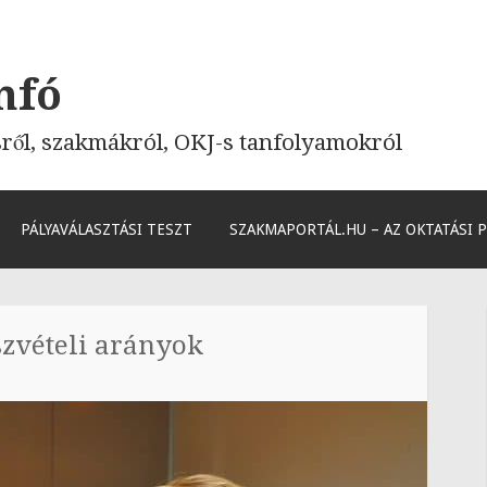
nfó
sről, szakmákról, OKJ-s tanfolyamokról
PÁLYAVÁLASZTÁSI TESZT
SZAKMAPORTÁL.HU – AZ OKTATÁSI 
észvételi arányok