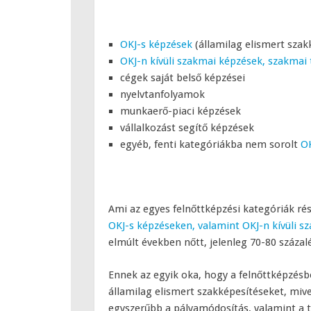
OKJ-s képzések
(államilag elismert sza
OKJ-n kívüli szakmai képzések, szakma
cégek saját belső képzései
nyelvtanfolyamok
munkaerő-piaci képzések
vállalkozást segítő képzések
egyéb, fenti kategóriákba nem sorolt
OK
Ami az egyes felnőttképzési kategóriák rés
OKJ-s képzéseken, valamint OKJ-n kívüli 
elmúlt években nőtt, jelenleg 70-80 százal
Ennek az egyik oka, hogy a felnőttképzésb
államilag elismert szakképesítéseket, mive
egyszerűbb a pályamódosítás, valamint a t