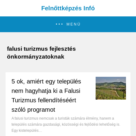
Felnőttképzés Infó
MENÜ
falusi turizmus fejlesztés
önkormányzatoknak
5 ok, amiért egy település
nem hagyhatja ki a Falusi
Turizmus fellendítéséért
szóló programot
A falusi turizmus nemcsak a turisták számára élmény, hanem a
település számára gazdasági, közösségi és fejlődési lehetőség is.
Egy kistelepülés…